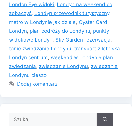
London Eye widoki
,
Londyn na weekend co
zobaczyć
,
Londyn przewodnik turystyczny
,
metro w Londynie jak działa
,
Oyster Card
Londyn
,
plan podróży do Londynu
,
punkty
widokowe Londyn
,
Sky Garden rezerwacja
,
tanie zwiedzanie Londynu
,
transport z lotniska
Londyn centrum
,
weekend w Londynie plan
zwiedzania
,
zwiedzanie Londynu
,
zwiedzanie
Londynu pieszo
Dodaj komentarz
Szukaj: