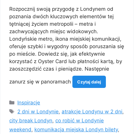
Rozpocznij swoją przygodę z Londynem od
poznania dwóch kluczowych elementów tej
tętniącej życiem metropolii – metra i
zachwycających miejsc widokowych.
Londyńskie metro, ikona miejskiej komunikacji,
oferuje szybki i wygodny sposób poruszania się
po mieście. Dowiedz się, jak efektywnie
korzystać z Oyster Card lub płatności kartą, by
zaoszczędzić czas i pieniądze. Następnie
zanurz się w panoramach
Czytaj dalej
Kategorie
Inspiracje
Tagi
2 dni w Londynie
,
atrakcje Londynu w 2 dni
,
city break Londyn
,
co robić w Londynie
weekend
,
komunikacja miejska Londyn bilety
,