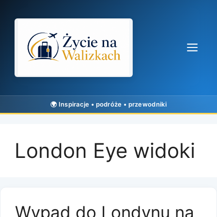
Przejdź
do
treści
Me
London Eye widoki
Wypad do Londynu na