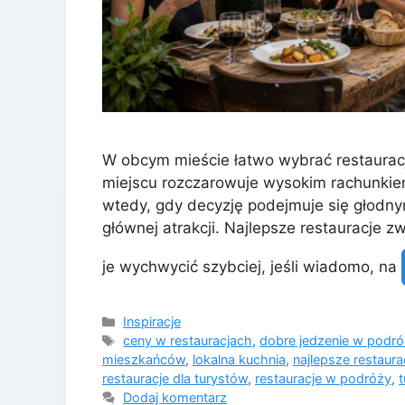
W obcym mieście łatwo wybrać restauracj
miejscu rozczarowuje wysokim rachunkie
wtedy, gdy decyzję podejmuje się głodnym
głównej atrakcji. Najlepsze restauracje
je wychwycić szybciej, jeśli wiadomo, na
Kategorie
Inspiracje
Tagi
ceny w restauracjach
,
dobre jedzenie w podr
mieszkańców
,
lokalna kuchnia
,
najlepsze restaura
restauracje dla turystów
,
restauracje w podróży
,
t
Dodaj komentarz