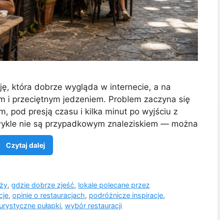
ę, która dobrze wygląda w internecie, a na
m i przeciętnym jedzeniem. Problem zaczyna się
, pod presją czasu i kilka minut po wyjściu z
 zwykle nie są przypadkowym znaleziskiem — można
Czytaj dalej
óży
,
gdzie dobrze zjeść
,
lokale polecane przez
cje
,
opinie o restauracjach
,
podróżnicze inspiracje
,
urystyczne pułapki
,
wybór restauracji