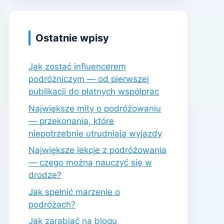
Ostatnie wpisy
Jak zostać influencerem
podróżniczym — od pierwszej
publikacji do płatnych współprac
Największe mity o podróżowaniu
— przekonania, które
niepotrzebnie utrudniają wyjazdy
Największe lekcje z podróżowania
— czego można nauczyć się w
drodze?
Jak spełnić marzenie o
podróżach?
Jak zarabiać na blogu