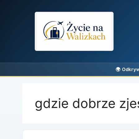
Przejdź
do
treści
gdzie dobrze zje