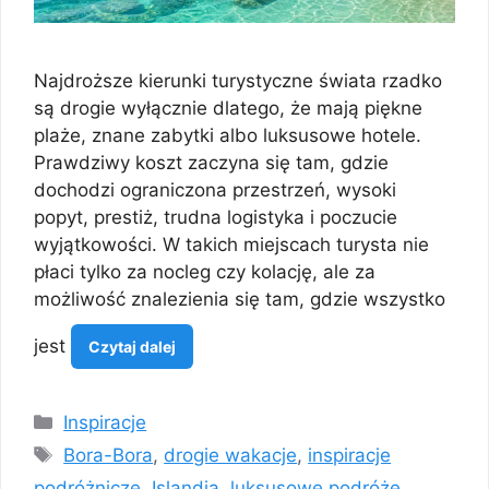
Najdroższe kierunki turystyczne świata rzadko
są drogie wyłącznie dlatego, że mają piękne
plaże, znane zabytki albo luksusowe hotele.
Prawdziwy koszt zaczyna się tam, gdzie
dochodzi ograniczona przestrzeń, wysoki
popyt, prestiż, trudna logistyka i poczucie
wyjątkowości. W takich miejscach turysta nie
płaci tylko za nocleg czy kolację, ale za
możliwość znalezienia się tam, gdzie wszystko
jest
Czytaj dalej
Kategorie
Inspiracje
Tagi
Bora-Bora
,
drogie wakacje
,
inspiracje
podróżnicze
,
Islandia
,
luksusowe podróże
,