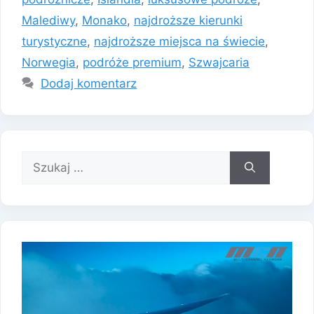
Malediwy
,
Monako
,
najdroższe kierunki
turystyczne
,
najdroższe miejsca na świecie
,
Norwegia
,
podróże premium
,
Szwajcaria
Dodaj komentarz
Szukaj: