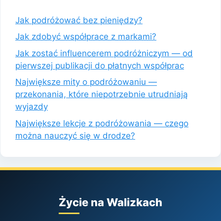
Jak podróżować bez pieniędzy?
Jak zdobyć współprace z markami?
Jak zostać influencerem podróżniczym — od
pierwszej publikacji do płatnych współprac
Największe mity o podróżowaniu —
przekonania, które niepotrzebnie utrudniają
wyjazdy
Największe lekcje z podróżowania — czego
można nauczyć się w drodze?
Życie na Walizkach