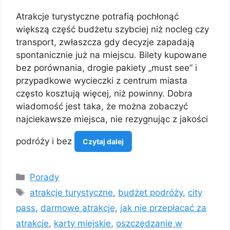
Atrakcje turystyczne potrafią pochłonąć
większą część budżetu szybciej niż nocleg czy
transport, zwłaszcza gdy decyzje zapadają
spontanicznie już na miejscu. Bilety kupowane
bez porównania, drogie pakiety „must see” i
przypadkowe wycieczki z centrum miasta
często kosztują więcej, niż powinny. Dobra
wiadomość jest taka, że można zobaczyć
najciekawsze miejsca, nie rezygnując z jakości
podróży i bez
Czytaj dalej
Kategorie
Porady
Tagi
atrakcje turystyczne
,
budżet podróży
,
city
pass
,
darmowe atrakcje
,
jak nie przepłacać za
atrakcje
,
karty miejskie
,
oszczędzanie w