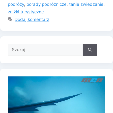
podróży
,
porady podróżnicze
,
tanie zwiedzanie
,
zniżki turystyczne
Dodaj komentarz
Szukaj: