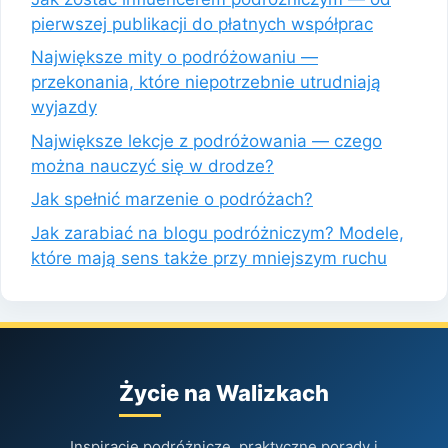
pierwszej publikacji do płatnych współprac
Największe mity o podróżowaniu —
przekonania, które niepotrzebnie utrudniają
wyjazdy
Największe lekcje z podróżowania — czego
można nauczyć się w drodze?
Jak spełnić marzenie o podróżach?
Jak zarabiać na blogu podróżniczym? Modele,
które mają sens także przy mniejszym ruchu
Życie na Walizkach
Inspiracje podróżnicze, praktyczne porady i