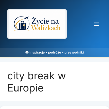
Przejdź
do
treści
Me
city break w
Europie