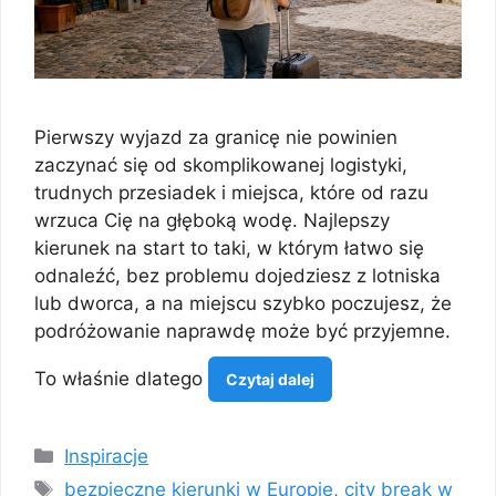
Pierwszy wyjazd za granicę nie powinien
zaczynać się od skomplikowanej logistyki,
trudnych przesiadek i miejsca, które od razu
wrzuca Cię na głęboką wodę. Najlepszy
kierunek na start to taki, w którym łatwo się
odnaleźć, bez problemu dojedziesz z lotniska
lub dworca, a na miejscu szybko poczujesz, że
podróżowanie naprawdę może być przyjemne.
To właśnie dlatego
Czytaj dalej
Kategorie
Inspiracje
Tagi
bezpieczne kierunki w Europie
,
city break w