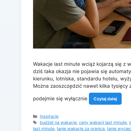
Wakacje last minute wciąż kojarzą się z 
dziś taka okazja nie pojawia się automat
kierunku, lotniska, standardu hotelu, wyż
Można zaoszczędzić nawet kilka tysięcy zł
podejmie się wyłącznie
Czytaj dalej
Kategorie
Inspiracje
Tagi
budżet na wakacje
,
ceny wakacji last minute
,
last minute
,
tanie wakacje za granicą
,
tanie wycie