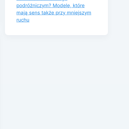
podróżniczym? Modele, które
mają sens także przy mniejszym
ruchu