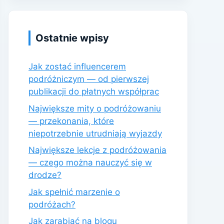
Ostatnie wpisy
Jak zostać influencerem
podróżniczym — od pierwszej
publikacji do płatnych współprac
Największe mity o podróżowaniu
— przekonania, które
niepotrzebnie utrudniają wyjazdy
Największe lekcje z podróżowania
— czego można nauczyć się w
drodze?
Jak spełnić marzenie o
podróżach?
Jak zarabiać na blogu