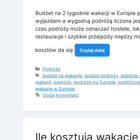
Budżet na 2 tygodnie wakacji w Europie p
wyjazdem a wygodną podróżą liczona jest
czas podróży może oznaczać hostele, lok
restauracje i szybkie przejazdy między m
kosztów da się
Czytaj dalej
Kategorie
Podróże
Tagi
budżet na wakacje
,
budżet podróży
,
jedzenie
wakacji
,
podróże
,
podróże po Europie
,
podróżowa
wakacje w Europie
Dodaj komentarz
Ile kosztują wakacje