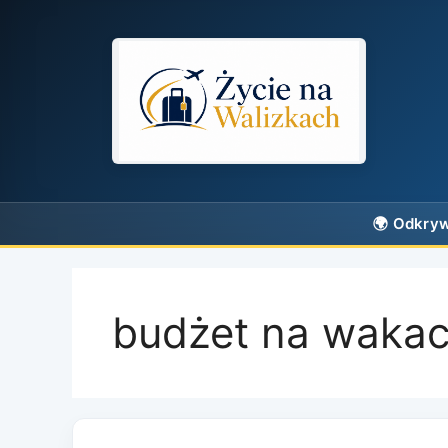
Przejdź
do
treści
budżet na wakac