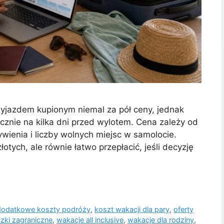
wyjazdem kupionym niemal za pół ceny, jednak
ycznie na kilka dni przed wylotem. Cena zależy od
ywienia i liczby wolnych miejsc w samolocie.
otych, ale równie łatwo przepłacić, jeśli decyzję
dodatkowe koszty podróży
,
koszt wakacji dla pary
,
oferty
czki zagraniczne
,
wakacje all inclusive
,
wakacje dla rodziny
,