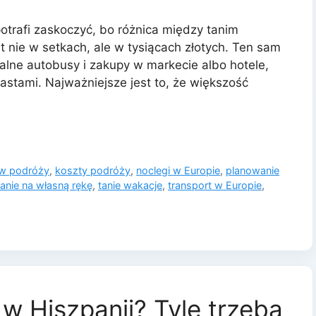
otrafi zaskoczyć, bo różnica między tanim
 nie w setkach, ale w tysiącach złotych. Ten sam
alne autobusy i zakupy w markecie albo hotele,
iastami. Najważniejsze jest to, że większość
 w podróży
,
koszty podróży
,
noclegi w Europie
,
planowanie
nie na własną rękę
,
tanie wakacje
,
transport w Europie
,
 w Hiszpanii? Tyle trzeba