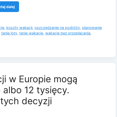
taj dalej
cje
,
koszty wakacji
,
oszczędzanie na podróży
,
planowanie
,
tanie loty
,
tanie wakacje
,
wakacje bez przepłacania
,
ji w Europie mogą
albo 12 tysięcy.
tych decyzji