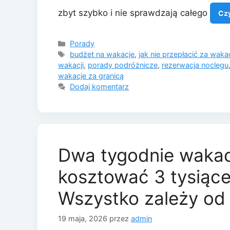
zbyt szybko i nie sprawdzają całego
Czy
Kategorie
Porady
Tagi
budżet na wakacje
,
jak nie przepłacić za waka
wakacji
,
porady podróżnicze
,
rezerwacja noclegu
wakacje za granicą
Dodaj komentarz
Dwa tygodnie wakac
kosztować 3 tysiące 
Wszystko zależy od 
19 maja, 2026
przez
admin