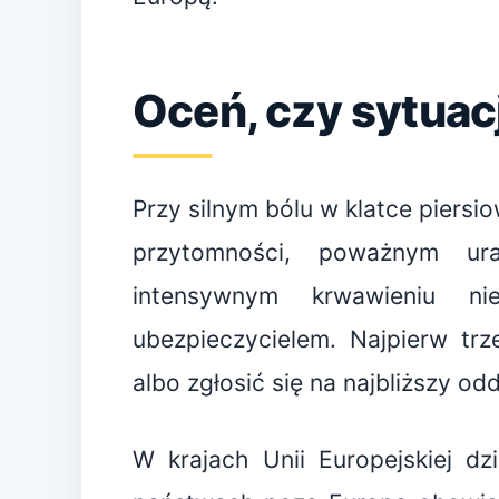
Oceń, czy sytuacj
Przy silnym bólu w klatce piersi
przytomności, poważnym uraz
intensywnym krwawieniu n
ubezpieczycielem. Najpierw tr
albo zgłosić się na najbliższy od
W krajach Unii Europejskiej d