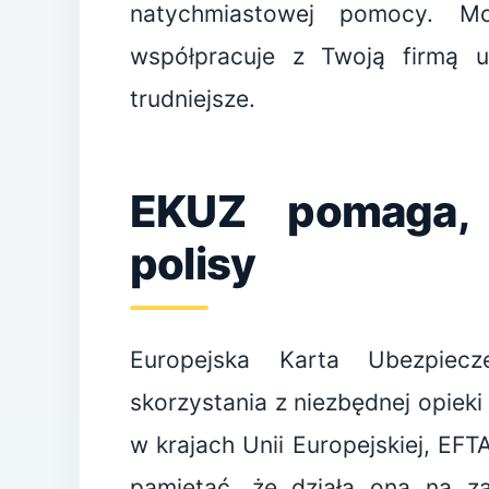
natychmiastowej pomocy. M
współpracuje z Twoją firmą ub
trudniejsze.
EKUZ pomaga, 
polisy
Europejska Karta Ubezpiec
skorzystania z niezbędnej opie
w krajach Unii Europejskiej, EFTA
pamiętać, że działa ona na z