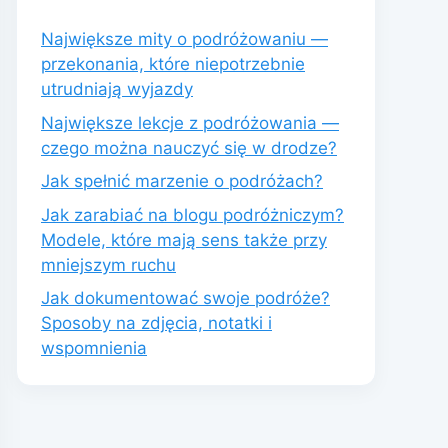
Największe mity o podróżowaniu —
przekonania, które niepotrzebnie
utrudniają wyjazdy
Największe lekcje z podróżowania —
czego można nauczyć się w drodze?
Jak spełnić marzenie o podróżach?
Jak zarabiać na blogu podróżniczym?
Modele, które mają sens także przy
mniejszym ruchu
Jak dokumentować swoje podróże?
Sposoby na zdjęcia, notatki i
wspomnienia