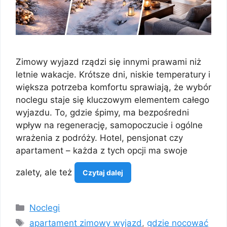
Zimowy wyjazd rządzi się innymi prawami niż
letnie wakacje. Krótsze dni, niskie temperatury i
większa potrzeba komfortu sprawiają, że wybór
noclegu staje się kluczowym elementem całego
wyjazdu. To, gdzie śpimy, ma bezpośredni
wpływ na regenerację, samopoczucie i ogólne
wrażenia z podróży. Hotel, pensjonat czy
apartament – każda z tych opcji ma swoje
zalety, ale też
Czytaj dalej
Kategorie
Noclegi
Tagi
apartament zimowy wyjazd
,
gdzie nocować