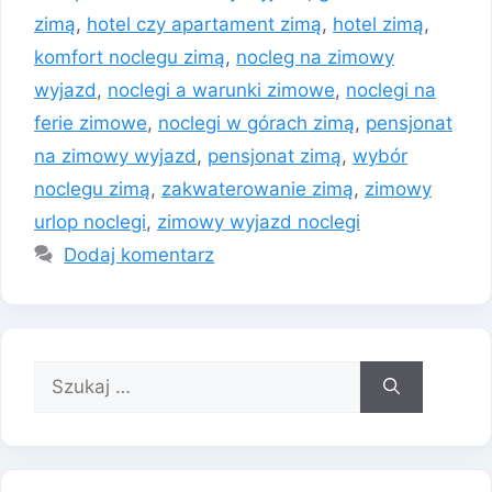
zimą
,
hotel czy apartament zimą
,
hotel zimą
,
komfort noclegu zimą
,
nocleg na zimowy
wyjazd
,
noclegi a warunki zimowe
,
noclegi na
ferie zimowe
,
noclegi w górach zimą
,
pensjonat
na zimowy wyjazd
,
pensjonat zimą
,
wybór
noclegu zimą
,
zakwaterowanie zimą
,
zimowy
urlop noclegi
,
zimowy wyjazd noclegi
Dodaj komentarz
Szukaj: