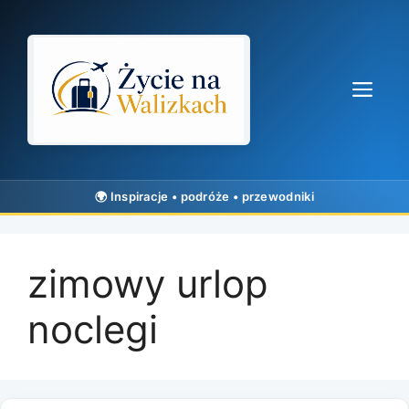
Przejdź
do
treści
Me
zimowy urlop
noclegi