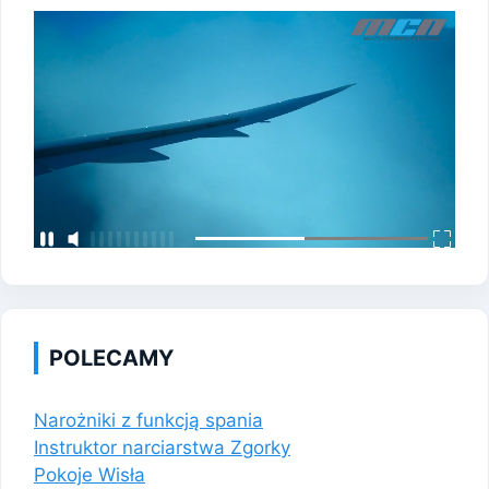
POLECAMY
Narożniki z funkcją spania
Instruktor narciarstwa Zgorky
Pokoje Wisła