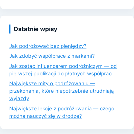
Ostatnie wpisy
Jak podróżować bez pieniędzy?
Jak zdobyć współprace z markami?
Jak zostać influencerem podróżniczym — od
pierwszej publikacji do płatnych współprac
Największe mity o podróżowaniu —
przekonania, które niepotrzebnie utrudniają
wyjazdy
Największe lekcje z podróżowania — czego
można nauczyć się w drodze?