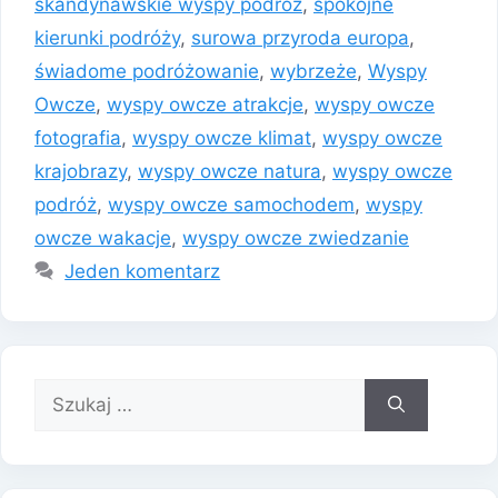
skandynawskie wyspy podróż
,
spokojne
kierunki podróży
,
surowa przyroda europa
,
świadome podróżowanie
,
wybrzeże
,
Wyspy
Owcze
,
wyspy owcze atrakcje
,
wyspy owcze
fotografia
,
wyspy owcze klimat
,
wyspy owcze
krajobrazy
,
wyspy owcze natura
,
wyspy owcze
podróż
,
wyspy owcze samochodem
,
wyspy
owcze wakacje
,
wyspy owcze zwiedzanie
Jeden komentarz
Szukaj: