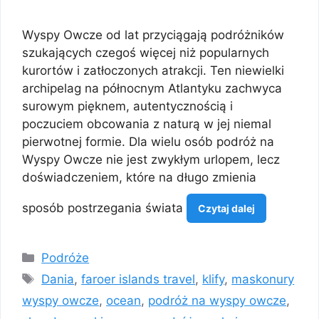
Wyspy Owcze od lat przyciągają podróżników
szukających czegoś więcej niż popularnych
kurortów i zatłoczonych atrakcji. Ten niewielki
archipelag na północnym Atlantyku zachwyca
surowym pięknem, autentycznością i
poczuciem obcowania z naturą w jej niemal
pierwotnej formie. Dla wielu osób podróż na
Wyspy Owcze nie jest zwykłym urlopem, lecz
doświadczeniem, które na długo zmienia
sposób postrzegania świata
Czytaj dalej
Kategorie
Podróże
Tagi
Dania
,
faroer islands travel
,
klify
,
maskonury
wyspy owcze
,
ocean
,
podróż na wyspy owcze
,