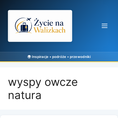
Przejdź
do
treści
Me
wyspy owcze
natura