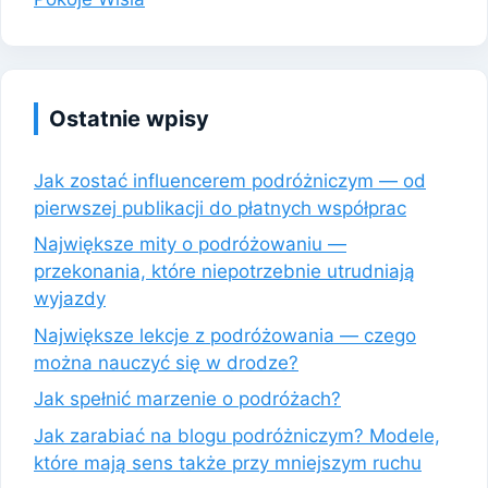
Ostatnie wpisy
Jak zostać influencerem podróżniczym — od
pierwszej publikacji do płatnych współprac
Największe mity o podróżowaniu —
przekonania, które niepotrzebnie utrudniają
wyjazdy
Największe lekcje z podróżowania — czego
można nauczyć się w drodze?
Jak spełnić marzenie o podróżach?
Jak zarabiać na blogu podróżniczym? Modele,
które mają sens także przy mniejszym ruchu