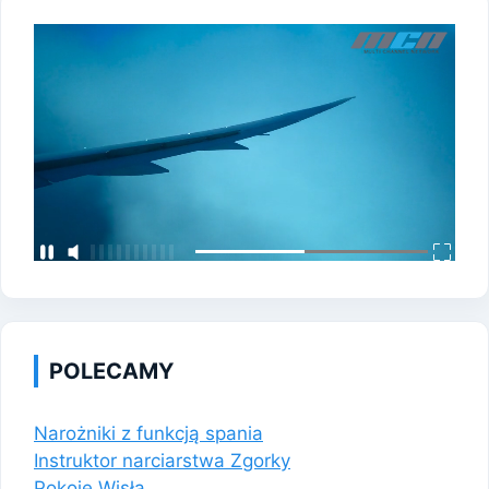
POLECAMY
Narożniki z funkcją spania
Instruktor narciarstwa Zgorky
Pokoje Wisła