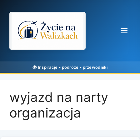
Przejdź
do
treści
Me
wyjazd na narty
organizacja