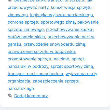
przechowywać narty
,
konserwacja sprzętu
zimowego
,
logistyka wyjazdu narciarskiego
,
ochrona sprzętu sportowego zimą
,
pakowanie
sprzętu zimowego
,
przechowywanie kasku i
butów narciarskich
,
przechowywanie nart w
garażu
,
przewożenie snowboardu zimą
,
przewożenie sprzętu w bagażniku
,
przygotowanie sprzętu na zimę
,
sprzęt
narciarski w podróży
,
sprzęt sportowy zimą
,
transport nart samochodem
,
wyjazd na narty
organizacja
,
zabezpieczenie sprzętu
narciarskiego
Dodaj komentarz