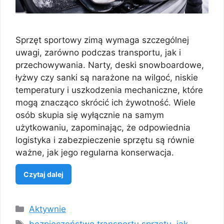
Sprzęt sportowy zimą wymaga szczególnej
uwagi, zarówno podczas transportu, jak i
przechowywania. Narty, deski snowboardowe,
łyżwy czy sanki są narażone na wilgoć, niskie
temperatury i uszkodzenia mechaniczne, które
mogą znacząco skrócić ich żywotność. Wiele
osób skupia się wyłącznie na samym
użytkowaniu, zapominając, że odpowiednia
logistyka i zabezpieczenie sprzętu są równie
ważne, jak jego regularna konserwacja.
Czytaj dalej
Kategorie
Aktywnie
Tagi
bezpieczeństwo transportu sprzętu
,
jak