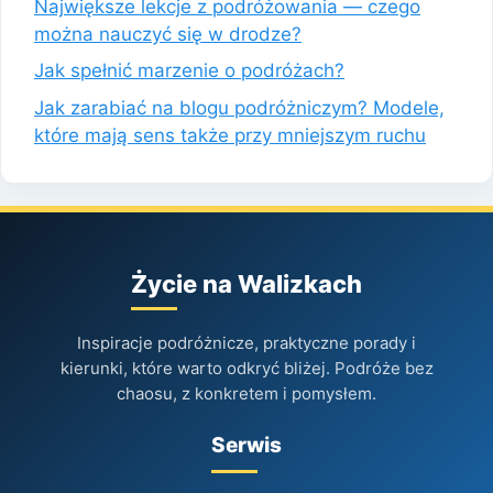
Największe lekcje z podróżowania — czego
można nauczyć się w drodze?
Jak spełnić marzenie o podróżach?
Jak zarabiać na blogu podróżniczym? Modele,
które mają sens także przy mniejszym ruchu
Życie na Walizkach
Inspiracje podróżnicze, praktyczne porady i
kierunki, które warto odkryć bliżej. Podróże bez
chaosu, z konkretem i pomysłem.
Serwis