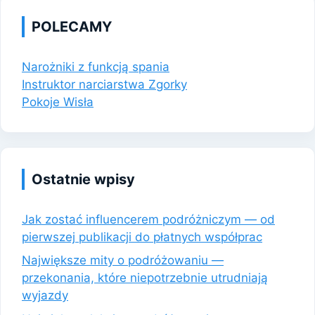
POLECAMY
Narożniki z funkcją spania
Instruktor narciarstwa Zgorky
Pokoje Wisła
Ostatnie wpisy
Jak zostać influencerem podróżniczym — od
pierwszej publikacji do płatnych współprac
Największe mity o podróżowaniu —
przekonania, które niepotrzebnie utrudniają
wyjazdy