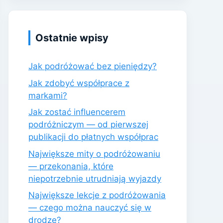
Ostatnie wpisy
Jak podróżować bez pieniędzy?
Jak zdobyć współprace z
markami?
Jak zostać influencerem
podróżniczym — od pierwszej
publikacji do płatnych współprac
Największe mity o podróżowaniu
— przekonania, które
niepotrzebnie utrudniają wyjazdy
Największe lekcje z podróżowania
— czego można nauczyć się w
drodze?