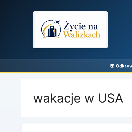
Przejdź
do
treści
wakacje w USA