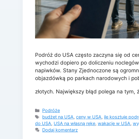
Podróż do USA często zaczyna się od cen
wychodzi dopiero po doliczeniu noclegów, 
napiwków. Stany Zjednoczone są ogromn
objazdówką po parkach narodowych i pob
złotych. Największy błąd polega na tym,
Kategorie
Podróże
Tagi
budżet na USA
,
ceny w USA
,
ile kosztuje po
do USA
,
USA na własną rękę
,
wakacje w USA
,
wy
Dodaj komentarz