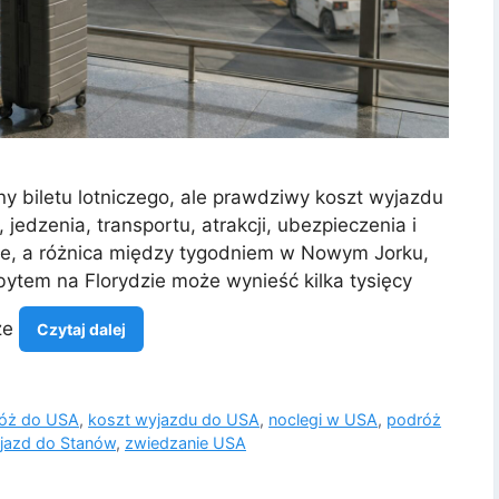
y biletu lotniczego, ale prawdziwy koszt wyjazdu
jedzenia, transportu, atrakcji, ubezpieczenia i
e, a różnica między tygodniem w Nowym Jorku,
ytem na Florydzie może wynieść kilka tysięcy
 że
Czytaj dalej
dróż do USA
,
koszt wyjazdu do USA
,
noclegi w USA
,
podróż
jazd do Stanów
,
zwiedzanie USA