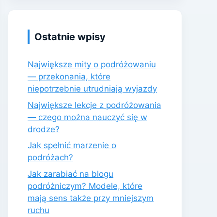
Ostatnie wpisy
Największe mity o podróżowaniu
— przekonania, które
niepotrzebnie utrudniają wyjazdy
Największe lekcje z podróżowania
— czego można nauczyć się w
drodze?
Jak spełnić marzenie o
podróżach?
Jak zarabiać na blogu
podróżniczym? Modele, które
mają sens także przy mniejszym
ruchu