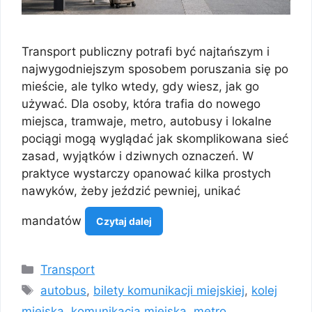
Transport publiczny potrafi być najtańszym i
najwygodniejszym sposobem poruszania się po
mieście, ale tylko wtedy, gdy wiesz, jak go
używać. Dla osoby, która trafia do nowego
miejsca, tramwaje, metro, autobusy i lokalne
pociągi mogą wyglądać jak skomplikowana sieć
zasad, wyjątków i dziwnych oznaczeń. W
praktyce wystarczy opanować kilka prostych
nawyków, żeby jeździć pewniej, unikać
mandatów
Czytaj dalej
Kategorie
Transport
Tagi
autobus
,
bilety komunikacji miejskiej
,
kolej
miejska
,
komunikacja miejska
,
metro
,