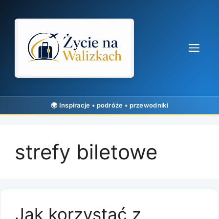
Przejdź
do
treści
Me
strefy biletowe
Jak korzystać z