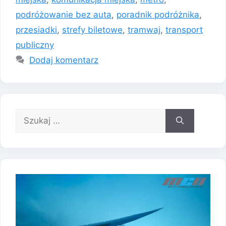
podróżowanie bez auta
,
poradnik podróżnika
,
przesiadki
,
strefy biletowe
,
tramwaj
,
transport
publiczny
Dodaj komentarz
Szukaj: