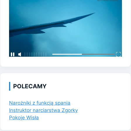
POLECAMY
Narożniki z funkcją spania
Instruktor narciarstwa Zgorky
Pokoje Wisła