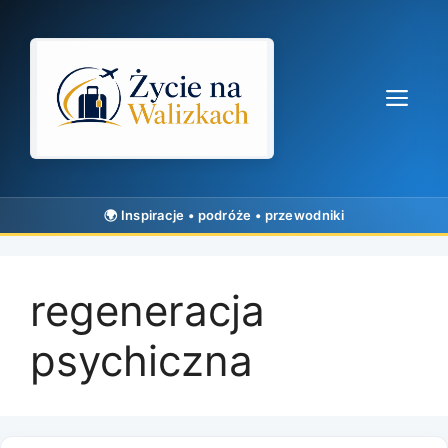
Przejdź
do
treści
Me
regeneracja
psychiczna