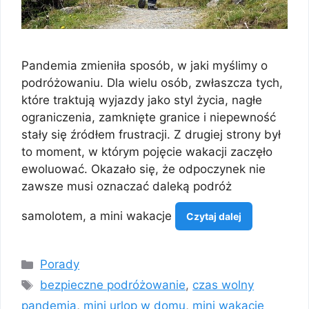
Pandemia zmieniła sposób, w jaki myślimy o
podróżowaniu. Dla wielu osób, zwłaszcza tych,
które traktują wyjazdy jako styl życia, nagłe
ograniczenia, zamknięte granice i niepewność
stały się źródłem frustracji. Z drugiej strony był
to moment, w którym pojęcie wakacji zaczęło
ewoluować. Okazało się, że odpoczynek nie
zawsze musi oznaczać daleką podróż
samolotem, a mini wakacje
Czytaj dalej
Kategorie
Porady
Tagi
bezpieczne podróżowanie
,
czas wolny
pandemia
,
mini urlop w domu
,
mini wakacje