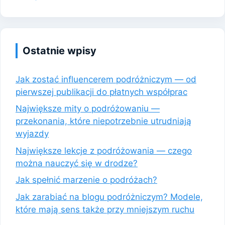
Ostatnie wpisy
Jak zostać influencerem podróżniczym — od
pierwszej publikacji do płatnych współprac
Największe mity o podróżowaniu —
przekonania, które niepotrzebnie utrudniają
wyjazdy
Największe lekcje z podróżowania — czego
można nauczyć się w drodze?
Jak spełnić marzenie o podróżach?
Jak zarabiać na blogu podróżniczym? Modele,
które mają sens także przy mniejszym ruchu