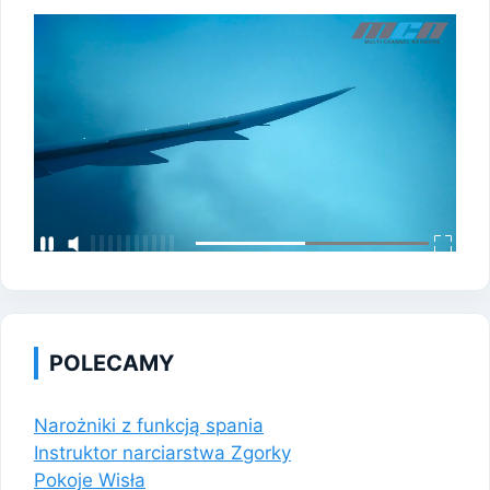
POLECAMY
Narożniki z funkcją spania
Instruktor narciarstwa Zgorky
Pokoje Wisła