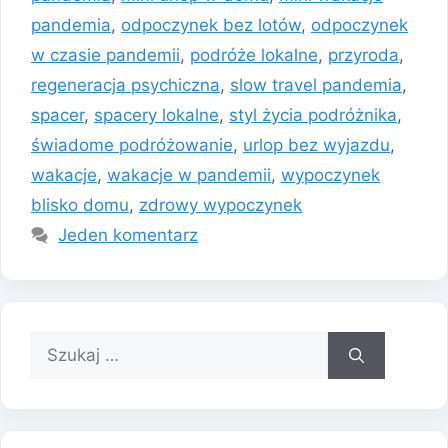
pandemia
,
odpoczynek bez lotów
,
odpoczynek
w czasie pandemii
,
podróże lokalne
,
przyroda
,
regeneracja psychiczna
,
slow travel pandemia
,
spacer
,
spacery lokalne
,
styl życia podróżnika
,
świadome podróżowanie
,
urlop bez wyjazdu
,
wakacje
,
wakacje w pandemii
,
wypoczynek
blisko domu
,
zdrowy wypoczynek
Jeden komentarz
Szukaj: