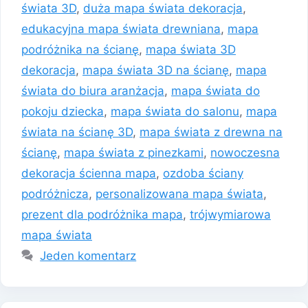
świata 3D
,
duża mapa świata dekoracja
,
edukacyjna mapa świata drewniana
,
mapa
podróżnika na ścianę
,
mapa świata 3D
dekoracja
,
mapa świata 3D na ścianę
,
mapa
świata do biura aranżacja
,
mapa świata do
pokoju dziecka
,
mapa świata do salonu
,
mapa
świata na ścianę 3D
,
mapa świata z drewna na
ścianę
,
mapa świata z pinezkami
,
nowoczesna
dekoracja ścienna mapa
,
ozdoba ściany
podróżnicza
,
personalizowana mapa świata
,
prezent dla podróżnika mapa
,
trójwymiarowa
mapa świata
Jeden komentarz