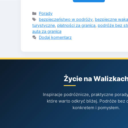
Kategorie
Porady
Tagi
bezpieczeństwo w podróży
,
bezpieczne waka
turystyczne
,
płatności za granicą
,
podróże bez st
auta za granicą
Dodaj komentarz
Życie na Walizkac
Inspiracje podróżnicze, praktyczne porady 
które warto odkryć bliżej. Podróże bez 
konkretem i pomysłem.