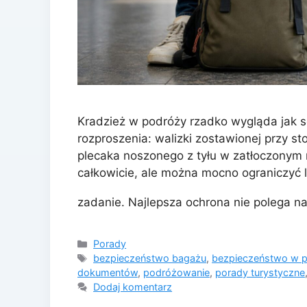
Kradzież w podróży rzadko wygląda jak sc
rozproszenia: walizki zostawionej przy st
plecaka noszonego z tyłu w zatłoczonym 
całkowicie, ale można mocno ograniczyć li
zadanie. Najlepsza ochrona nie polega n
Kategorie
Porady
Tagi
bezpieczeństwo bagażu
,
bezpieczeństwo w 
dokumentów
,
podróżowanie
,
porady turystyczne
Dodaj komentarz