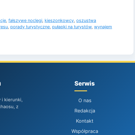
cje
,
fałszywe noclegi
,
kieszonkowcy
,
oszustwa
resu
,
porady turystyczne
,
pułapki na turystów
,
wynajem
h
Serwis
i kierunki,
O nas
chaosu, z
Redakcja
Kontakt
Współpraca