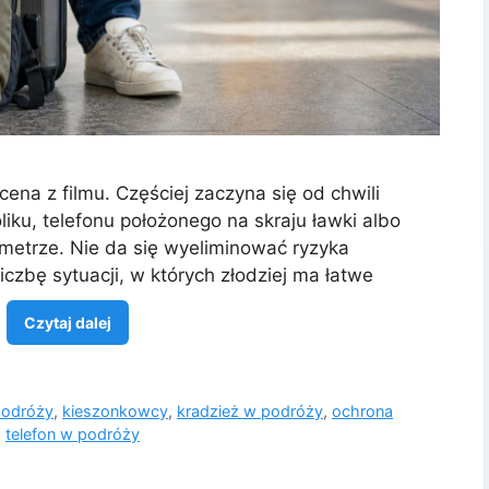
ena z filmu. Częściej zaczyna się od chwili
oliku, telefonu położonego na skraju ławki albo
metrze. Nie da się wyeliminować ryzyka
czbę sytuacji, w których złodziej ma łatwe
a
Czytaj dalej
podróży
,
kieszonkowcy
,
kradzież w podróży
,
ochrona
,
telefon w podróży