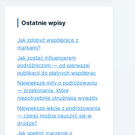
Ostatnie wpisy
Jak zdobyć współprace z
markami?
Jak zostać influencerem
podróżniczym — od pierwszej
publikacji do płatnych współprac
Największe mity o podróżowaniu
— przekonania, które
niepotrzebnie utrudniają wyjazdy
Największe lekcje z podróżowania
— czego można nauczyć się w
drodze?
Jak spełnić marzenie o