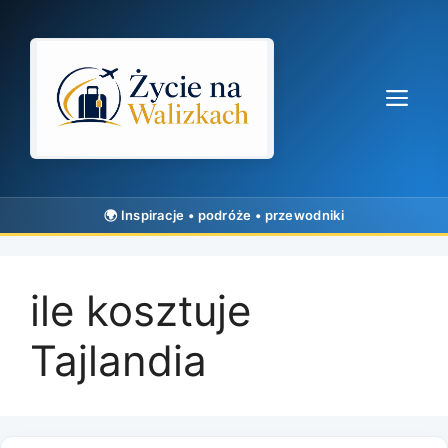
Przejdź
do
treści
Me
ile kosztuje
Tajlandia