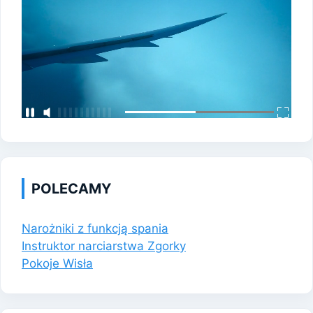
POLECAMY
Narożniki z funkcją spania
Instruktor narciarstwa Zgorky
Pokoje Wisła