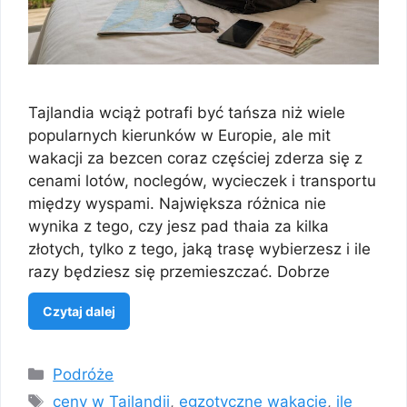
Tajlandia wciąż potrafi być tańsza niż wiele
popularnych kierunków w Europie, ale mit
wakacji za bezcen coraz częściej zderza się z
cenami lotów, noclegów, wycieczek i transportu
między wyspami. Największa różnica nie
wynika z tego, czy jesz pad thaia za kilka
złotych, tylko z tego, jaką trasę wybierzesz i ile
razy będziesz się przemieszczać. Dobrze
Czytaj dalej
Kategorie
Podróże
Tagi
ceny w Tajlandii
,
egzotyczne wakacje
,
ile