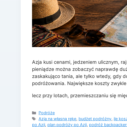
Azja kusi cenami, jedzeniem ulicznym, raj
pieniądze można zobaczyć naprawdę dużo
zaskakująco tania, ale tylko wtedy, gdy d
podróżowania. Największe koszty zwykle n
lecz przy lotach, przemieszczaniu się mi
Kategorie
Podróże
Tagi
Azja na własną rękę
,
budżet podróżny
,
ile kos
po Azji
,
plan podróży po Azji
,
podróż backpacker