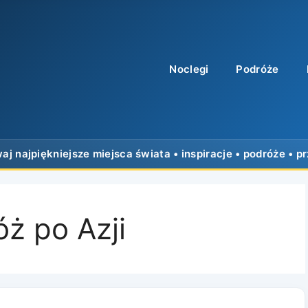
Noclegi
Podróże
óż po Azji