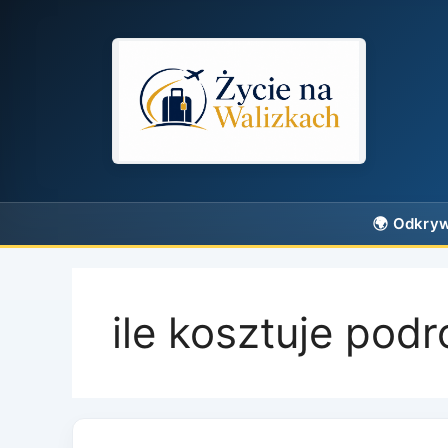
Przejdź
do
treści
ile kosztuje podr