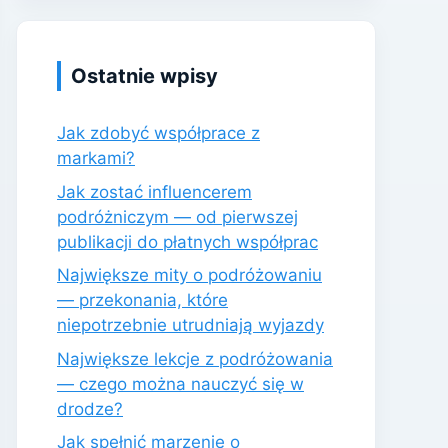
Ostatnie wpisy
Jak zdobyć współprace z
markami?
Jak zostać influencerem
podróżniczym — od pierwszej
publikacji do płatnych współprac
Największe mity o podróżowaniu
— przekonania, które
niepotrzebnie utrudniają wyjazdy
Największe lekcje z podróżowania
— czego można nauczyć się w
drodze?
Jak spełnić marzenie o