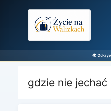
Przejdź
do
treści
gdzie nie jechać