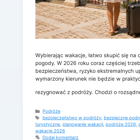
Wybierając wakacje, łatwo skupić się na c
pogody. W 2026 roku coraz częściej trzeb
bezpieczeństwa, ryzyko ekstremalnych upa
wymarzony kierunek nie będzie w praktyc
rezygnować z podróży. Chodzi o rozsąd
Kategorie
Podróże
Tagi
bezpieczeństwo w podróży
,
bezpieczne pod
turystyczne
,
planowanie wakacji
,
podróże 2026
,
wakacje 2026
Dodaj komentarz