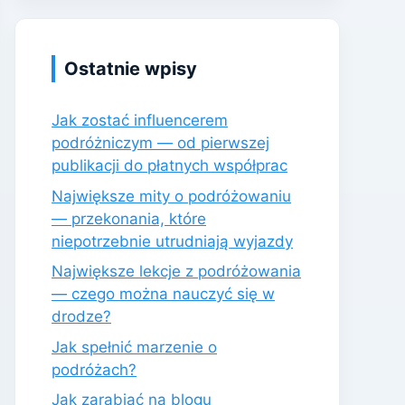
Ostatnie wpisy
Jak zostać influencerem
podróżniczym — od pierwszej
publikacji do płatnych współprac
Największe mity o podróżowaniu
— przekonania, które
niepotrzebnie utrudniają wyjazdy
Największe lekcje z podróżowania
— czego można nauczyć się w
drodze?
Jak spełnić marzenie o
podróżach?
Jak zarabiać na blogu