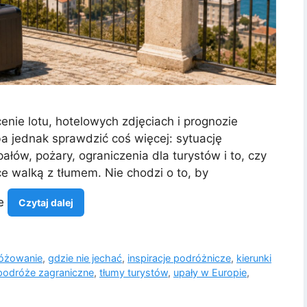
enie lotu, hotelowych zdjęciach i prognozie
a jednak sprawdzić coś więcej: sytuację
łów, pożary, ograniczenia dla turystów i to, czy
e walką z tłumem. Nie chodzi o to, by
ne
Czytaj dalej
różowanie
,
gdzie nie jechać
,
inspiracje podróżnicze
,
kierunki
podróże zagraniczne
,
tłumy turystów
,
upały w Europie
,