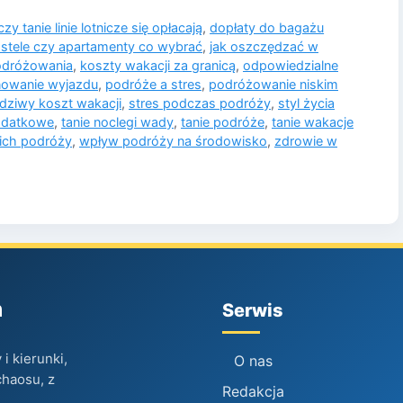
czy tanie linie lotnicze się opłacają
,
dopłaty do bagażu
stele czy apartamenty co wybrać
,
jak oszczędzać w
odróżowania
,
koszty wakacji za granicą
,
odpowiedzialne
nowanie wyjazdu
,
podróże a stres
,
podróżowanie niskim
dziwy koszt wakacji
,
stres podczas podróży
,
styl życia
dodatkowe
,
tanie noclegi wady
,
tanie podróże
,
tanie wakacje
nich podróży
,
wpływ podróży na środowisko
,
zdrowie w
h
Serwis
i kierunki,
O nas
chaosu, z
Redakcja