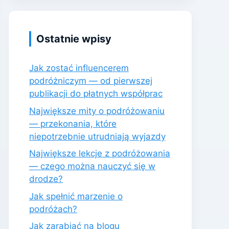
Ostatnie wpisy
Jak zostać influencerem
podróżniczym — od pierwszej
publikacji do płatnych współprac
Największe mity o podróżowaniu
— przekonania, które
niepotrzebnie utrudniają wyjazdy
Największe lekcje z podróżowania
— czego można nauczyć się w
drodze?
Jak spełnić marzenie o
podróżach?
Jak zarabiać na blogu