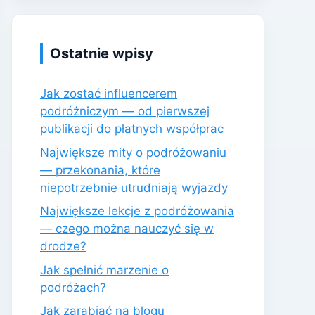
Ostatnie wpisy
Jak zostać influencerem
podróżniczym — od pierwszej
publikacji do płatnych współprac
Największe mity o podróżowaniu
— przekonania, które
niepotrzebnie utrudniają wyjazdy
Największe lekcje z podróżowania
— czego można nauczyć się w
drodze?
Jak spełnić marzenie o
podróżach?
Jak zarabiać na blogu