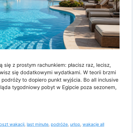
 się z prostym rachunkiem: płacisz raz, lecisz,
artwisz się dodatkowymi wydatkami. W teorii brzmi
podróży to dopiero punkt wyjścia. Bo all inclusive
gląda tygodniowy pobyt w Egipcie poza sezonem,
oszt wakacji
,
last minute
,
podróże
,
urlop
,
wakacje all