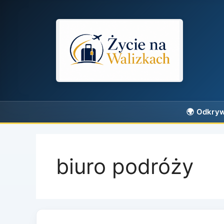
Przejdź
do
treści
biuro podróży