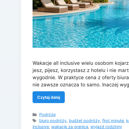
Wakacje all inclusive wielu osobom kojarzą
jesz, pijesz, korzystasz z hotelu i nie m
wygodnie. W praktyce cena z oferty biura 
nie zawsze oznacza to samo. Inaczej wy
Czytaj dalej
Kategorie
Podróże
Tagi
biuro podróży
,
budżet podróży
,
first minute
,
k
inclusive
,
wakacje za granicą
,
wyjazd rodzinny