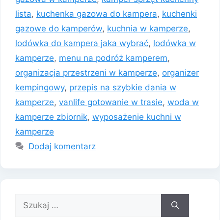
lista
,
kuchenka gazowa do kampera
,
kuchenki
gazowe do kamperów
,
kuchnia w kamperze
,
lodówka do kampera jaka wybrać
,
lodówka w
kamperze
,
menu na podróż kamperem
,
organizacja przestrzeni w kamperze
,
organizer
kempingowy
,
przepis na szybkie dania w
kamperze
,
vanlife gotowanie w trasie
,
woda w
kamperze zbiornik
,
wyposażenie kuchni w
kamperze
Dodaj komentarz
Szukaj: