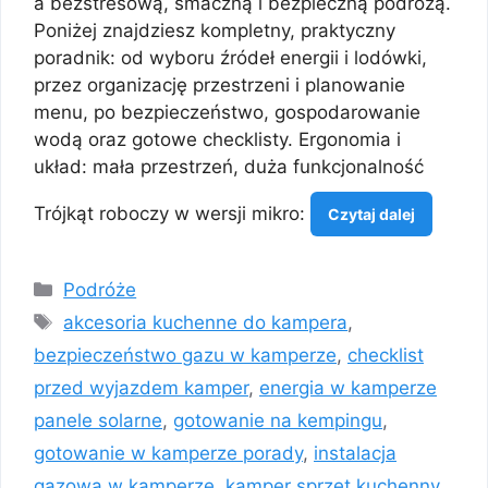
a bezstresową, smaczną i bezpieczną podróżą.
Poniżej znajdziesz kompletny, praktyczny
poradnik: od wyboru źródeł energii i lodówki,
przez organizację przestrzeni i planowanie
menu, po bezpieczeństwo, gospodarowanie
wodą oraz gotowe checklisty. Ergonomia i
układ: mała przestrzeń, duża funkcjonalność
Trójkąt roboczy w wersji mikro:
Czytaj dalej
Kategorie
Podróże
Tagi
akcesoria kuchenne do kampera
,
bezpieczeństwo gazu w kamperze
,
checklist
przed wyjazdem kamper
,
energia w kamperze
panele solarne
,
gotowanie na kempingu
,
gotowanie w kamperze porady
,
instalacja
gazowa w kamperze
,
kamper sprzęt kuchenny