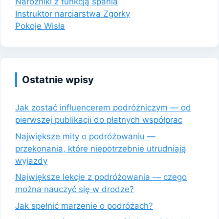
Narożniki z funkcją spania
Instruktor narciarstwa Zgorky
Pokoje Wisła
Ostatnie wpisy
Jak zostać influencerem podróżniczym — od
pierwszej publikacji do płatnych współprac
Największe mity o podróżowaniu —
przekonania, które niepotrzebnie utrudniają
wyjazdy
Największe lekcje z podróżowania — czego
można nauczyć się w drodze?
Jak spełnić marzenie o podróżach?