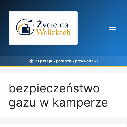
Przejdź
do
treści
Me
bezpieczeństwo
gazu w kamperze