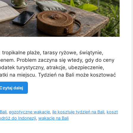
: tropikalne plaże, tarasy ryżowe, świątynie,
asenem. Problem zaczyna się wtedy, gdy do ceny
 podatek turystyczny, atrakcje, ubezpieczenie,
datki na miejscu. Tydzień na Bali może kosztować
Czytaj dalej
Bali
,
egzotyczne wakacje
,
ile kosztuje tydzień na Bali
,
koszt
odróż do Indonezji
,
wakacje na Bali