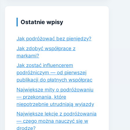
Ostatnie wpisy
Jak podróżować bez pieniędzy?
Jak zdobyć współprace z
markami?
Jak zostać influencerem
podróżniczym — od pierwszej
publikacji do płatnych współprac
Największe mity o podróżowaniu
— przekonania, które
niepotrzebnie utrudniają wyjazdy
Największe lekcje z podróżowania
— czego można nauczyć się w
drodze?