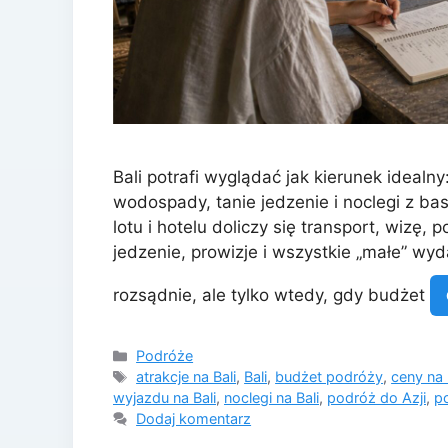
Bali potrafi wyglądać jak kierunek idealny
wodospady, tanie jedzenie i noclegi z b
lotu i hotelu doliczy się transport, wizę,
jedzenie, prowizje i wszystkie „małe” wy
rozsądnie, ale tylko wtedy, gdy budżet
Kategorie
Podróże
Tagi
atrakcje na Bali
,
Bali
,
budżet podróży
,
ceny na 
wyjazdu na Bali
,
noclegi na Bali
,
podróż do Azji
,
p
Dodaj komentarz