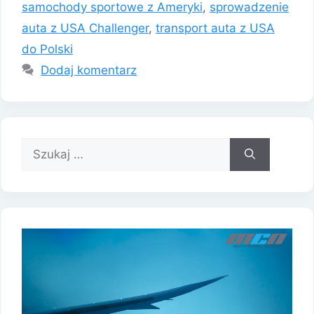
samochody sportowe z Ameryki
,
sprowadzenie
auta z USA Challenger
,
transport auta z USA
do Polski
Dodaj komentarz
Szukaj: