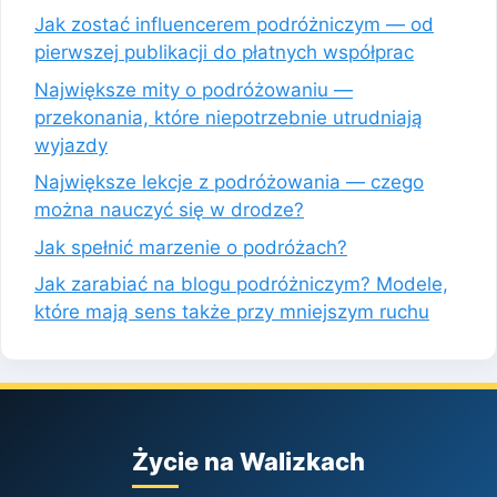
Jak zostać influencerem podróżniczym — od
pierwszej publikacji do płatnych współprac
Największe mity o podróżowaniu —
przekonania, które niepotrzebnie utrudniają
wyjazdy
Największe lekcje z podróżowania — czego
można nauczyć się w drodze?
Jak spełnić marzenie o podróżach?
Jak zarabiać na blogu podróżniczym? Modele,
które mają sens także przy mniejszym ruchu
Życie na Walizkach