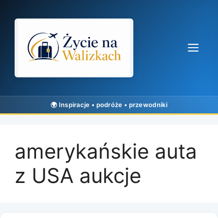
Przejdź
do
treści
Me
amerykańskie auta
z USA aukcje