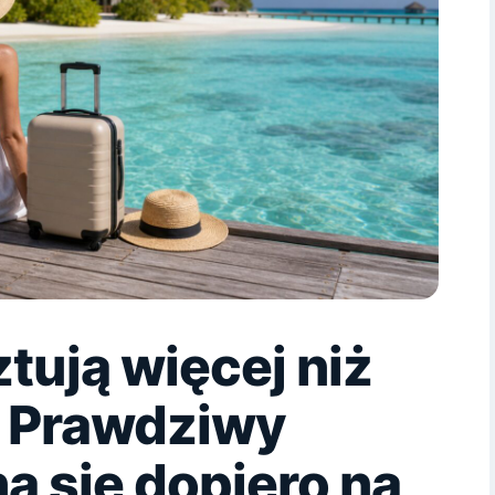
tują więcej niż
l. Prawdziwy
a się dopiero na