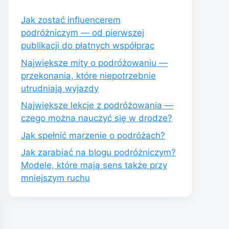
Jak zostać influencerem
podróżniczym — od pierwszej
publikacji do płatnych współprac
Największe mity o podróżowaniu —
przekonania, które niepotrzebnie
utrudniają wyjazdy
Największe lekcje z podróżowania —
czego można nauczyć się w drodze?
Jak spełnić marzenie o podróżach?
Jak zarabiać na blogu podróżniczym?
Modele, które mają sens także przy
mniejszym ruchu