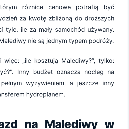
tórym różnice cenowe potrafią być
ydzień za kwotę zbliżoną do droższych
ci tyle, ile za mały samochód używany.
 Malediwy nie są jednym typem podróży.
 więc: „ile kosztują Malediwy?”, tylko:
yć?”. Inny budżet oznacza nocleg na
z pełnym wyżywieniem, a jeszcze inny
ansferem hydroplanem.
yjazd na Malediwy w