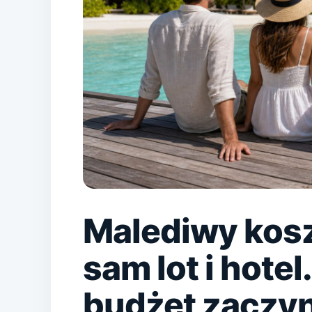
Malediwy kosz
sam lot i hote
budżet zaczyn